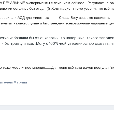
 ПЕЧАЛЬНЫЕ эксперименты с лечением лейкоза...Результат не за
евочки остались без отца...((( Хотя пациент тоже уверял, что всё п
еросина и АСД для животных--------Слава Богу вовремя пациенты п
зультат намного лучше и быстрее,чем всевозможные народные це
легко избавляли бы от онкологии, то наверняка, такого заболев
или бы травку и всё....Могу с 100%-ной уверенностью сказать, ч
о тоже мое личное мнение......Для меня всё таки важен постулат "
н
ателем Марина