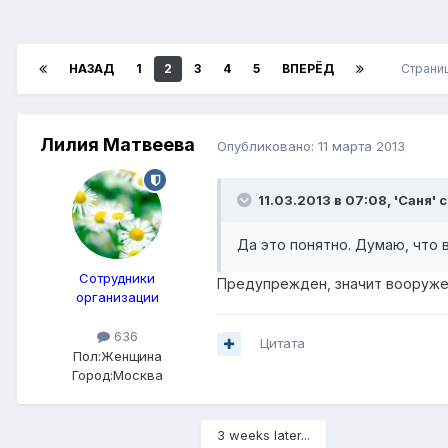
НАЗАД
1
2
3
4
5
ВПЕРЁД
Страниц
Лилия Матвеева
Опубликовано:
11 марта 2013
11.03.2013 в 07:08, 'Саня' 
Да это понятно. Думаю, что
Сотрудники
Предупрежден, значит вооруж
организации
636
Цитата
Пол:
Женщина
Город:
Москва
3 weeks later...