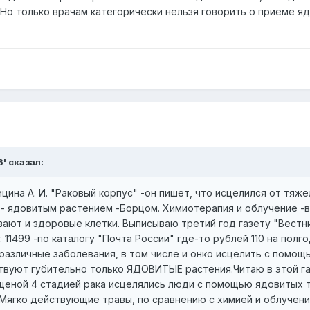
 Но только врачам категорически нельзя говорить о приеме я
6' сказал:
ина А. И. "Раковый корпус" -он пишет, что исцелился от тяже
) - ядовитым растением -Борцом. Химиотерапия и облучение -
ают и здоровые клетки. Выписываю третий год газету "Вестн
11499 -по каталогу "Почта России" где-то рублей 110 на полго
к различные заболевания, в том числе и онко исцелить с помощ
ствуют губительно только ЯДОВИТЫЕ растения.Читаю в этой г
щеной 4 стадией рака исцелялись люди с помощью ядовитых т
.Мягко действующие травы, по сравнению с химией и облучен