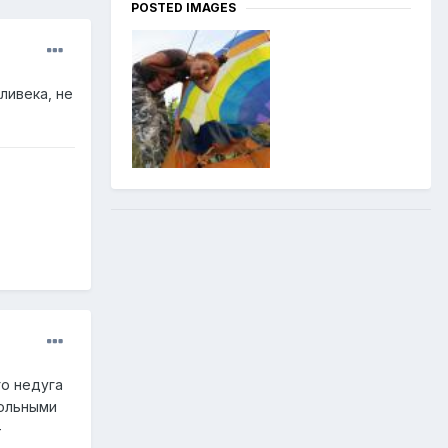
POSTED IMAGES
ливека, не
го недуга
больными
-