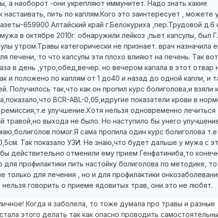
, а наоборот -они укрепляют иммунитет. Надо знать какие
к настаивать, пить по каплям.Кого это заинтересует , можете 
зеты-659900 Алтайский край г.Белокуриха ,пер.Трудовой д.6 к
 мужа в октябре 2010г. обнаружили лейкоз ,пьет капсулы, был Г
сулы утром.Травы категорически не признает. врач назначила е
я печени, то что капсулы эти плохо влияют на печень. Так во
аза в день ,утро,обед,вечер. но вечером капала в этот отвар 
к и положено по каплям от 1 до40 и назад до одной капли, и т
ней. Получилось так,что как он пропил курс болиголова,и взяли 
а,показало,что BCR-ABL-0,05,идругие показатели крови в норм
 -ремиссия,т.е улучшение.Хотя нельзя одновременно лечиться
 травой,но выхода не было. Но наступило бы унего улучшени
аю,болиголов помог.Я сама пропила один курс болиголова т.е
,5см. Так показало УЗИ. Не знаю,что будет дальше у мужа с э
 бы действительно отменили ему прием Генфатиниба,то конеч
о для профилактики пить настойку болиголова по методике, то
 только для лечения , но и для профилактики онкозаболевани
 нельзя говорить о приеме ядовитых трав, они это не любят.
личное! Когда я заболела, то тоже думала про травы и разные
стала этого делать так как опасно проводить самостоятельн