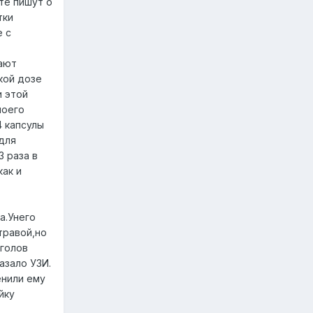
ете пишут о
тки
е с
шают
кой дозе
и этой
моего
4 капсулы
 для
3 раза в
как и
а.Унего
травой,но
иголов
азало УЗИ.
енили ему
йку