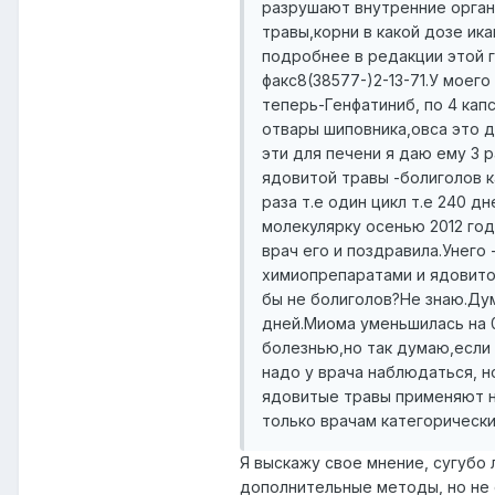
разрушают внутренние органы
травы,корни в какой дозе ика
подробнее в редакции этой га
факс8(38577-)2-13-71.У моего
теперь-Генфатиниб, по 4 кап
отвары шиповника,овса это дл
эти для печени я даю ему 3 р
ядовитой травы -болиголов ка
раза т.е один цикл т.е 240 д
молекулярку осенью 2012 год
врач его и поздравила.Унего
химиопрепаратами и ядовитой
бы не болиголов?Не знаю.Дум
дней.Миома уменьшилась на 0
болезнью,но так думаю,если
надо у врача наблюдаться, н
ядовитые травы применяют не
только врачам категорически
Я выскажу свое мнение, сугубо 
дополнительные методы, но не 