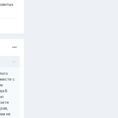
довитых
лого
вместе с
ик
да.В
ью
азете
рав,
ием не