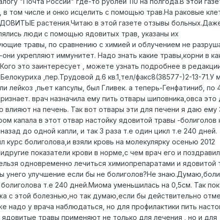
алогу "Почта России" где-то рублей 110 на полгода.В этой газ
, в том числе и онко исцелить с помощью трав.На раковые кле
ЯДОВИТЫЕ растения.Читаю в этой газете отзывы больных.Даж
лялись люди с помощью ядовитых трав, указаны их
ующие травы, по сравнению с химией и облучением не разру
-они укрепляют иммунитет. Надо знать какие травы,корни в ка
м.Кого это заинтересует , можете узнать подробнее в редакци
Белокуриха ,пер.Трудовой д.6 кв.1,тел/факс8(38577-)2-13-71.У 
и лейкоз ,пьет капсулы, был Гливек. а теперь-Генфатиниб, по 
ризнает. врач назначила ему пить отвары шиповника,овса это
о влияют на печень. Так вот отвары эти для печени я даю ему 
ром капала в этот отвар настойку ядовитой травы -болиголов 
назад до одной капли, и так 3 раза т.е один цикл т.е 240 дней.
ил курс болиголова,и взяли кровь на молекулярку осенью 2012
,идругие показатели крови в норме,с чем врач его и поздравил
нельзя одновременно лечиться химиопрепаратами и ядовитой 
бы унего улучшение если бы не болиголов?Не знаю.Думаю,бол
 болиголова т.е 240 дней.Миома уменьшилась на 0,5см. Так пок
жа с этой болезнью,но так думаю,если бы действительно отм
е надо у врача наблюдаться, но для профилактики пить насто
 ядовитые травы применяют не только для лечения , но и для