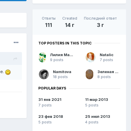
Ответы
Created
Последний ответ
111
14 г
3 г
TOP POSTERS IN THIS TOPIC
Лилия Матвеева
Natalic
9 posts
7 posts
ие.
Namitova
Зеленая кошка
18 posts
8 posts
POPULAR DAYS
31 янв 2021
11 мар 2013
7 posts
5 posts
23 фев 2018
25 июл 2013
5 posts
4 posts