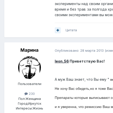
эксперименты над своим органи
время и без трав. за полгода х
своими экспериментами вы може
Цитата
Марина
Опубликовано:
28 марта 2013
(изм
leon_56
Приветствую Вас!
А муж Ваш знает, что Вы ему "
ве
Пользователи
Не хочу Вас обидеть,но я тоже Ва
230
Препараты которые выписывают он
Пол:
Женщина
Город:
Иркутск
и я уверенна, что ремиссию Ваш м
Интересы:
Жизнь