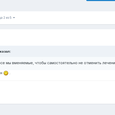
а 2 из 5
сказал:
 все мы вменяемые, чтобы самостоятельно не отменить лечен
ен
.