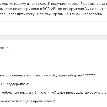
змом которому и так плохо. Я получила хороший результат за
ромосом не обнаружено и BCR-ABL не обнаружено.Вы не боитес
те навредить мужу? Все-таки травы не так уж и безопасны!
енено)
чером капала в этот отвар настойку ядовитой травы" ?????........
с НЕ поддерживаю!
кобольным (иматиниб, нилотиниб) дают превосходные результаты
уж достиг благодаря препаратам.!!