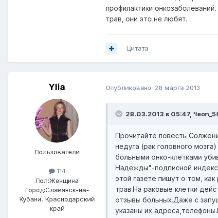
профилактики онкозаболеваний.
трав, они это не любят.
Цитата
Ylia
Опубликовано:
28 марта 2013
28.03.2013 в 05:47, 'leon_5
Прочитайте повесть Солжениц
недуга (рак головного мозга
Пользователи
больными онко-клетками убив
Надежды"-подписной индекс: 
114
этой газете пишут о том, ка
Пол:
Женщина
трав.На раковые клетки дей
Город:
Славянск-на-
Кубани, Краснодарский
отзывы больных.Даже с запу
край
указаны их адреса,телефоны