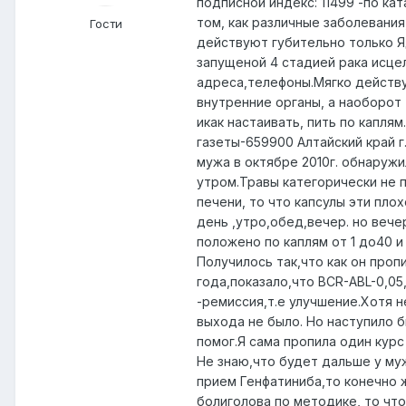
подписной индекс: 11499 -по кат
том, как различные заболевания
Гости
действуют губительно только 
запущеной 4 стадией рака исце
адреса,телефоны.Мягко действ
внутренние органы, а наоборот 
икак настаивать, пить по капля
газеты-659900 Алтайский край г.
мужа в октябре 2010г. обнаружил
утром.Травы категорически не п
печени, то что капсулы эти плох
день ,утро,обед,вечер. но вече
положено по каплям от 1 до40 и 
Получилось так,что как он проп
года,показало,что BCR-ABL-0,05
-ремиссия,т.е улучшение.Хотя 
выхода не было. Но наступило 
помог.Я сама пропила один курс
Не знаю,что будет дальше у му
прием Генфатиниба,то конечно ж
болиголова по методике, то что