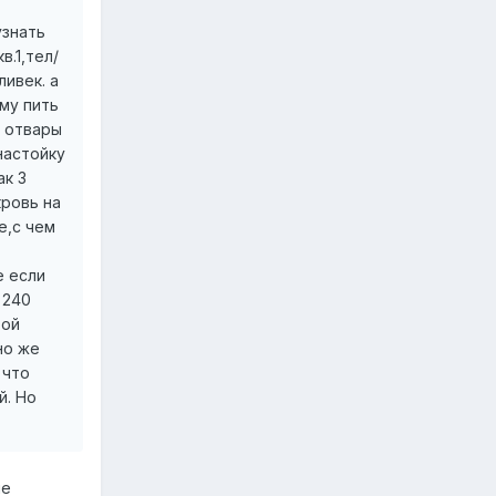
узнать
в.1,тел/
ливек. а
му пить
т отвары
настойку
ак 3
кровь на
е,с чем
е если
 240
той
но же
 что
й. Но
ые