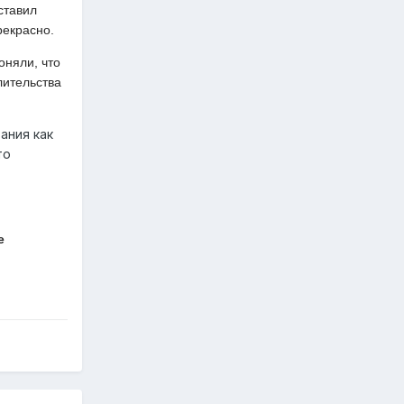
ставил
рекрасно.
оняли, что
лительства
ания как
то
е